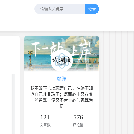
搜索
顾渊
2024-05-09
我不敢下苦功琢磨自己，怕终于知
道自己并非珠玉；然而心中又存着
一丝希冀，便又不肯甘心与瓦砾为
伍
121
576
文章数
评论量