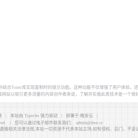
件，并结合Toastr库实现复制时的提示功能。这种功能不仅增强了用户体验，
其网站以吸引更多流量的内容创作者来说，了解并实施此类技术是一个很
，帮助读者更好地理解如何提升网站在搜索引擎中的表现
链
| 本站由
Typecho
强力驱动 | 部署于:
晚安云
|
reserved. | 您可以通过电子邮件联系我们：
admin@dwo.cc
请遵循相关法律法规,本站一切资源不代表
本站
立场,如有侵权、后门、不妥