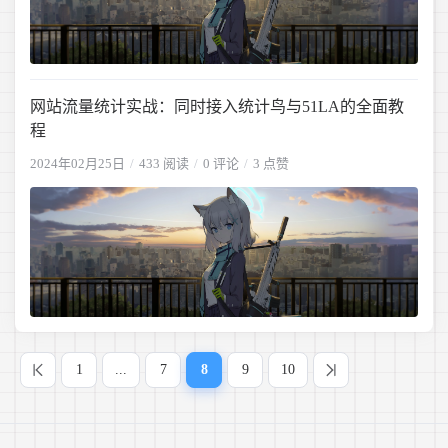
网站流量统计实战：同时接入统计鸟与51LA的全面教
程
2024年02月25日
433 阅读
0 评论
3 点赞
1
...
7
8
9
10